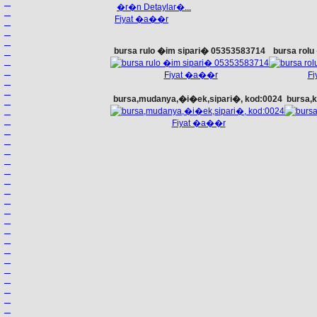
�r�n Detaylar�...
Fiyat �a��r
bursa rulo �im sipari� 05353583714
bursa rol
Fiyat �a��r
F
bursa,mudanya,�i�ek,sipari�, kod:0024
bursa,k
Fiyat �a��r