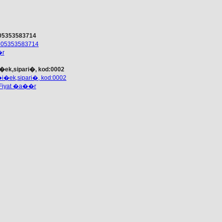
 05353583714
�r
�ek,sipari�, kod:0002
Fiyat �a��r