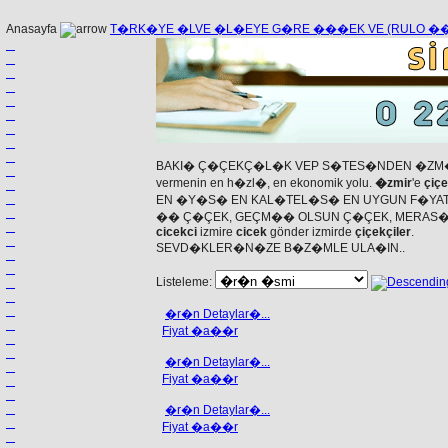
Anasayfa
T�RK�YE �LVE �L�EYE G�RE ���EK VE (RULO 
BAKI� Ç�ÇEKÇ�L�K VEP S�TES�NDEN �ZM�
vermenin en h�zl�, en ekonomik yolu.
�zmir
'e
çiç
EN �Y�S� EN KAL�TEL�S� EN UYGUN F�YAT
�� Ç�ÇEK, GEÇM�� OLSUN Ç�ÇEK, MERAS�
cicekci
izmire
cicek
gönder izmirde
çiçekçiler
.
SEVD�KLER�N�ZE B�Z�MLE ULA�IN..
Listeleme:
�r�n Detaylar�...
Fiyat �a��r
�r�n Detaylar�...
Fiyat �a��r
�r�n Detaylar�...
Fiyat �a��r