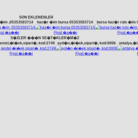
SON EKLENENLER
u �im ,05353583714
haz�r �im bursa 05353583714
bursa haz�r rulo �im
iyat �a��r
Fiyat �a��r
Fiyat �a�
S�ZLER ���N SE�T�KLER�M�Z
estel,�i�ek,sipari�, kod:2749
ayd�n,�i�ek,sipari�, kod:0006
antalya,�i
Fiyat �a��r
Fiyat �a��r