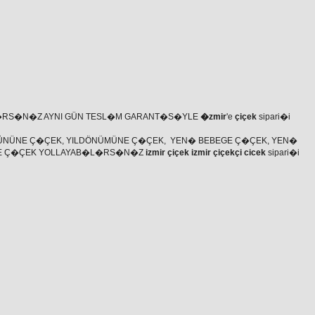
�RS�N�Z AYNI GÜN TESL�M GARANT�S�YLE
�zmir
'e
çiçek
sipari�i
ÜNÜNE Ç�ÇEK, YILDÖNÜMÜNE Ç�ÇEK, YEN� BEBEGE Ç�ÇEK, YEN�
ZE Ç�ÇEK YOLLAYAB�L�RS�N�Z
izmir çiçek izmir çiçekçi cicek
sipari�i