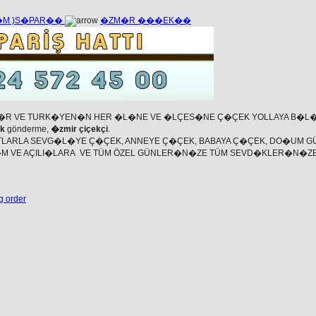
��M )S�PAR��
�ZM�R ���EK��
R VE TURK�YEN�N HER �L�NE VE �LÇES�NE Ç�ÇEK YOLLAYA B�L
ek
gönderme,
�zmir çiçekçi
.
LARLA SEVG�L�YE Ç�ÇEK, ANNEYE Ç�ÇEK, BABAYA Ç�ÇEK, DO�UM G
M VE AÇILI�LARA VE TÜM ÖZEL GÜNLER�N�ZE TÜM SEVD�KLER�N�