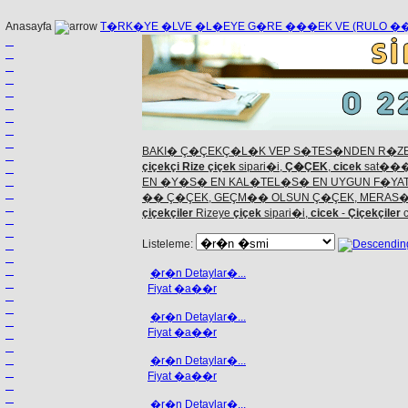
Anasayfa
T�RK�YE �LVE �L�EYE G�RE ���EK VE (RULO 
BAKI� Ç�ÇEKÇ�L�K VEP S�TES�NDEN R�ZE
çiçekçi Rize çiçek
sipari�i,
Ç�ÇEK
,
cicek
sat��
EN �Y�S� EN KAL�TEL�S� EN UYGUN F�YAT
�� Ç�ÇEK, GEÇM�� OLSUN Ç�ÇEK, MERAS�
çiçekçiler
Rizeye
çiçek
sipari�i,
cicek
-
Çiçekçiler
c
Listeleme:
�r�n Detaylar�...
Fiyat �a��r
�r�n Detaylar�...
Fiyat �a��r
�r�n Detaylar�...
Fiyat �a��r
�r�n Detaylar�...