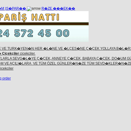
��M )S�PAR��
R�ZE ���EK��
 VE TURK�YEN�N HER �L�NE VE �LÇES�NE Ç�ÇEK YOLLAYA B�L�R
�
Çiçekçiler
cicekciler.
LARLA SEVG�L�YE Ç�ÇEK, ANNEYE Ç�ÇEK, BABAYA Ç�ÇEK, DO�UM G
M VE AÇILI�LARA VE TÜM ÖZEL GÜNLER�N�ZE TÜM SEVD�KLER�N�
icekciler