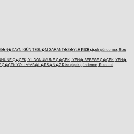
S�N�Z AYNI GÜN TESL�M GARANT�S�YLE
RIZE çiçek
gönderme,
Rize
ÜNÜNE Ç�ÇEK, YILDÖNÜMÜNE Ç�ÇEK, YEN� BEBEGE Ç�ÇEK, YEN�
ZE Ç�ÇEK YOLLAYAB�L�RS�N�Z
Rize çiçek
gönderme, Rizedeki