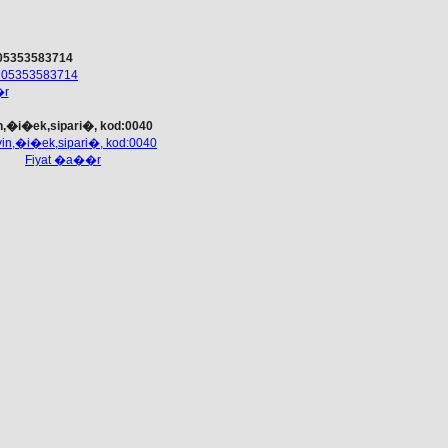
 05353583714
�r
in,�i�ek,sipari�, kod:0040
Fiyat �a��r