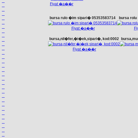
Fiyat �a��r
bursa rulo �im sipari� 05353583714
bursa rol
Fiyat �a��r
F
bursa,nil�fer,�i�ek,sipari�, kod:0002
bursa,mu
Fiyat �a��r