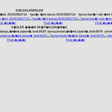
SON EKLENENLER
u �im ,05353583714
haz�r �im bursa 05353583714
bursa haz�r rulo �im
iyat �a��r
Fiyat �a��r
Fiyat �a�
S�ZLER ���N SE�T�KLER�M�Z
danya,�i�ek,sipari�, kod:0020
bursa,kestel,�i�ek,sipari�, kod:0076
artv
Fiyat �a��r
Fiyat �a��r