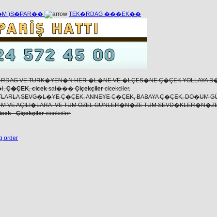
��M )S�PAR��
TEK�RDAG ���EK��
RDAG VE TURK�YEN�N HER �L�NE VE �LÇES�NE Ç�ÇEK YOLLAYA B
�i,
Ç�ÇEK
,
cicek
sat���
Çiçekçiler
cicekciler.
LARLA SEVG�L�YE Ç�ÇEK, ANNEYE Ç�ÇEK, BABAYA Ç�ÇEK, DO�UM G
M VE AÇILI�LARA VE TÜM ÖZEL GÜNLER�N�ZE TÜM SEVD�KLER�N�
icek
-
Çiçekçiler
cicekciler.