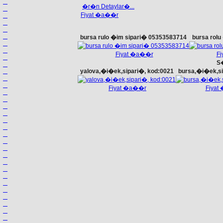
�r�n Detaylar�...
Fiyat �a��r
bursa rulo �im sipari� 05353583714
bursa rol
Fiyat �a��r
F
S
yalova,�i�ek,sipari�, kod:0021
bursa,�i�ek,si
Fiyat �a��r
Fiyat