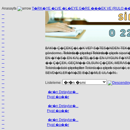
Anasayfa
T�RK�YE �LVE �L�EYE G�RE ���EK VE (RULO 
BAKI� Ç�ÇEKÇ�L�K VEP S�TES�NDEN TEK�
gönderme,
Tekirda� çiçekçi Tekirda� çiçek
sipari
EN �Y�S� EN KAL�TEL�S� EN UYGUN F�YAT
�� Ç�ÇEK, GEÇM�� OLSUN Ç�ÇEK, MERAS�
Tekirda�daki
çiçekçiler
Tekirda�a
çiçek
sipari�i,
c
SEVD�KLER�N�ZE B�Z�MLE ULA�IN..
Listeleme:
�r�n Detaylar�...
Fiyat �a��r
�r�n Detaylar�...
Fiyat �a��r
�r�n Detaylar�...
Fiyat �a��r