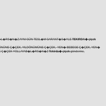
�L�RS�N�Z AYNI GÜN TESL�M GARANT�S�YLE
TEKIRDA� çiçek
ÜNÜNE Ç�ÇEK, YILDÖNÜMÜNE Ç�ÇEK, YEN� BEBEGE Ç�ÇEK, YEN�
ZE Ç�ÇEK YOLLAYAB�L�RS�N�Z
Tekirda� çiçek
gönderme,