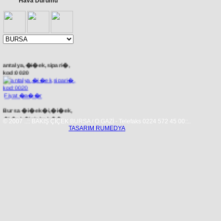
Hava Durumu
antalya,�i�ek,sipari�,
kod:0020
Fiyat �a��r
Bursa �i�ek�i,�i�ek,
�i�ek�iniz bak��
© 2007 ..:: BAKIŞ ÇİÇEK BURSA / O.GAZİ - Telefaks 0224 572 45 00::..
�i�ek�ilik. kod:0055
TASARIM RUMEDYA
Fiyat �a��r
bursa,kestel,�i�ek,sipari�,
kod:2749
Fiyat �a��r