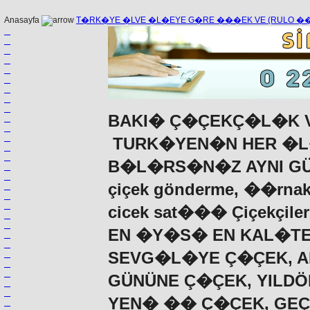
Anasayfa
T�RK�YE �LVE �L�EYE G�RE ���EK VE (RULO 
BAKI� Ç�ÇEKÇ�L�K V
TURK�YEN�N HER �L
B�L�RS�N�Z AYNI G
çiçek gönderme, ��rnak
cicek sat��� Çiçekçiler 
EN �Y�S� EN KAL�TE
SEVG�L�YE Ç�ÇEK, A
GÜNÜNE Ç�ÇEK, YILD
YEN� �� Ç�ÇEK, GE