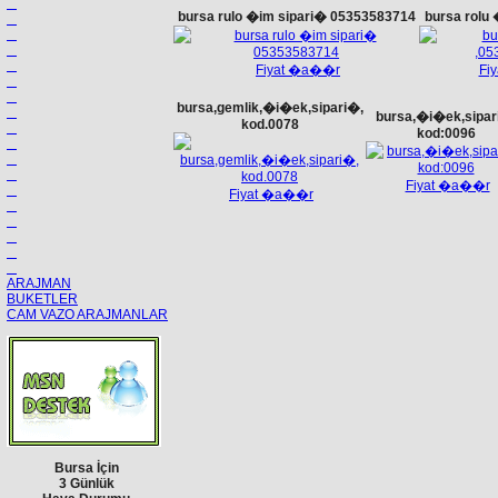
bursa rulo �im sipari� 05353583714
bursa rolu
Fiyat �a��r
Fi
bursa,gemlik,�i�ek,sipari�,
bursa,�i�ek,sipar
kod.0078
kod:0096
Fiyat �a��r
Fiyat �a��r
ARAJMAN
BUKETLER
CAM VAZO ARAJMANLAR
Bursa İçin
3 Günlük