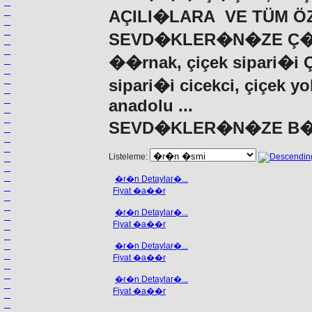
AÇILI�LARA VE TÜM 
SEVD�KLER�N�ZE Ç�Ç
��rnak, çiçek sipari�i 
sipari�i cicekci, çiçek yo
anadolu ...
SEVD�KLER�N�ZE B�
Listeleme:
�r�n Detaylar�...
Fiyat �a��r
�r�n Detaylar�...
Fiyat �a��r
�r�n Detaylar�...
Fiyat �a��r
�r�n Detaylar�...
Fiyat �a��r