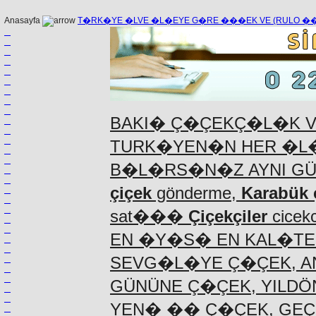
Anasayfa
T�RK�YE �LVE �L�EYE G�RE ���EK VE (RULO 
BAKI� Ç�ÇEKÇ�L�K V
TURK�YEN�N HER �L�
B�L�RS�N�Z AYNI G
çiçek
gönderme,
Karabük 
sat���
Çiçekçiler
cicekc
EN �Y�S� EN KAL�TE
SEVG�L�YE Ç�ÇEK, A
GÜNÜNE Ç�ÇEK, YILD
YEN� �� Ç�ÇEK, GEÇ