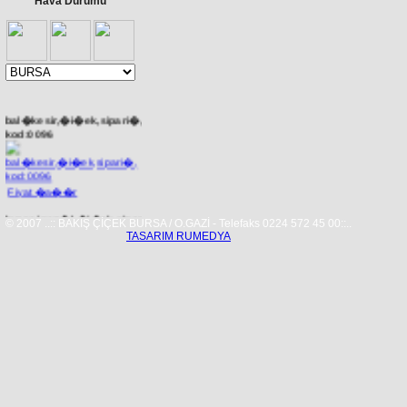
Hava Durumu
bal�kesir,�i�ek,sipari�,
kod:0096
Fiyat �a��r
bursa,ineg�l,�i�ek,sipari�,
© 2007 ..:: BAKIŞ ÇİÇEK BURSA / O.GAZİ - Telefaks 0224 572 45 00::..
kod:0040
TASARIM RUMEDYA
Fiyat �a��r
Bursa �i�ek�i,�i�ek,
�i�ek�iniz bak��
�i�ek�ilik. kod:0042