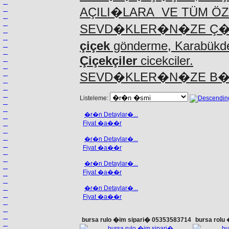
AÇILI�LARA VE TÜM Ö
SEVD�KLER�N�ZE Ç
çiçek
gönderme, Karabükd
Çiçekçiler
cicekciler.
SEVD�KLER�N�ZE B�Z
Listeleme:
�r�n Detaylar�...
Fiyat �a��r
�r�n Detaylar�...
Fiyat �a��r
�r�n Detaylar�...
Fiyat �a��r
�r�n Detaylar�...
Fiyat �a��r
bursa rulo �im sipari� 05353583714
bursa rolu