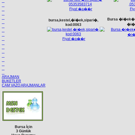
Fiyat �a��r
Fi
Bursa �i�ek�
bursa,kestel,�i�ek,sipari�,
�i�e
kod:0063
Fiyat �a��r
ARAJMAN
BUKETLER
CAM VAZO ARAJMANLAR
Bursa İçin
3 Günlük