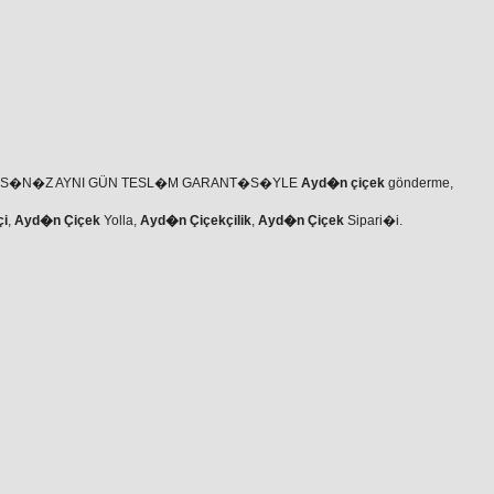
RS�N�Z AYNI GÜN TESL�M GARANT�S�YLE
Ayd�n çiçek
gönderme,
çi
,
Ayd�n Çiçek
Yolla,
Ayd�n Çiçekçilik
,
Ayd�n Çiçek
Sipari�i.