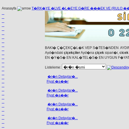
Anasayfa
T�RK�YE �LVE �L�EYE G�RE ���EK VE (RULO 
BAKI� Ç�ÇEKÇ�L�K VEP S�TES�NDEN AYDI
Ayd�ndaki
çiçekçiler
Ayd�na
çiçek
sipari�i,
cicek
EN �Y�S� EN KAL�TEL�S� EN UYGUN F�YA
Listeleme:
�r�n Detaylar�...
Fiyat �a��r
�r�n Detaylar�...
Fiyat �a��r
�r�n Detaylar�...
Fiyat �a��r
�r�n Detaylar�...
Fiyat �a��r