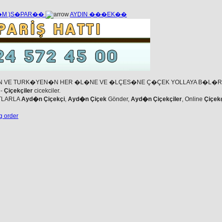
��M )S�PAR��
AYDIN ���EK��
N VE TURK�YEN�N HER �L�NE VE �LÇES�NE Ç�ÇEK YOLLAYA B�L�
-
Çiçekçiler
cicekciler.
TLARLA
Ayd�n Çiçekçi
,
Ayd�n Çiçek
Gönder,
Ayd�n Çiçekçiler
, Online
Çiçek