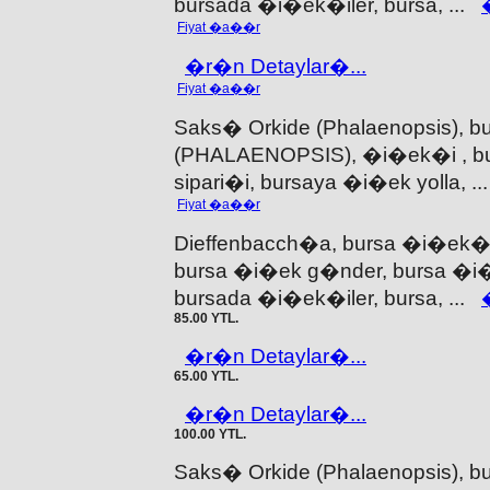
bursada �i�ek�iler, bursa, ...
Fiyat �a��r
�r�n Detaylar�...
Fiyat �a��r
Saks� Orkide (Phalaenopsis),
(PHALAENOPSIS), �i�ek�i , b
sipari�i, bursaya �i�ek yolla, .
Fiyat �a��r
Dieffenbacch�a, bursa �i�ek
bursa �i�ek g�nder, bursa �i�e
bursada �i�ek�iler, bursa, ...
85.00 YTL.
�r�n Detaylar�...
65.00 YTL.
�r�n Detaylar�...
100.00 YTL.
Saks� Orkide (Phalaenopsis),