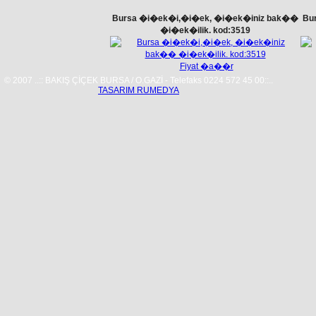
Bursa �i�ek�i,�i�ek, �i�ek�iniz bak��
Bu
�i�ek�ilik. kod:3519
Fiyat �a��r
© 2007 ..:: BAKIŞ ÇİÇEK BURSA / O.GAZİ - Telefaks 0224 572 45 00::..
TASARIM RUMEDYA