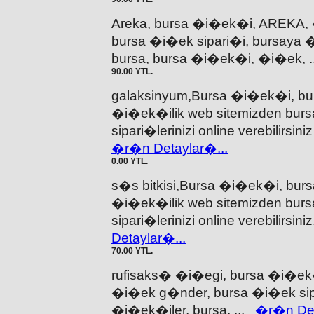
Areka, bursa �i�ek�i, AREKA,
bursa �i�ek sipari�i, bursaya 
bursa, bursa �i�ek�i, �i�ek, 
90.00 YTL.
galaksinyum,Bursa �i�ek�i, b
�i�ek�ilik web sitemizden bur
sipari�lerinizi online verebilirsin
�r�n Detaylar�...
0.00 YTL.
s�s bitkisi,Bursa �i�ek�i, bu
�i�ek�ilik web sitemizden bur
sipari�lerinizi online verebilirsi
Detaylar�...
70.00 YTL.
rufisaks� �i�egi, bursa �i�ek
�i�ek g�nder, bursa �i�ek sipa
�i�ek�iler, bursa, ...
�r�n Det