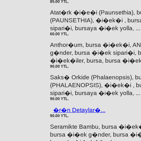
85.00 YTL.
Atat�rk �i�e�i (Paunsethia)
(PAUNSETHIA), �i�ek�i , burs
sipari�i, bursaya �i�ek yolla, .
60.00 YTL.
Anthor�um, bursa �i�ek�i, 
g�nder, bursa �i�ek sipari�i, 
�i�ek�iler, bursa, bursa �i�ek
90.00 YTL.
Saks� Orkide (Phalaenopsis),
(PHALAENOPSIS), �i�ek�i , b
sipari�i, bursaya �i�ek yolla, .
90.00 YTL.
�r�n Detaylar�...
90.00 YTL.
Seramikte Bambu, bursa �i�e
bursa �i�ek g�nder, bursa �i�e