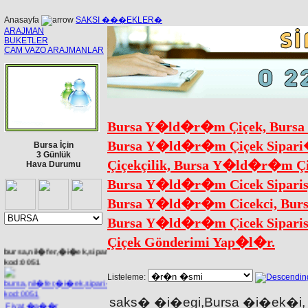
Anasayfa
SAKSI ���EKLER�
ARAJMAN
BUKETLER
CAM VAZO ARAJMANLAR
Bursa Y�ld�r�m Çiçek, Bursa
Bursa Y�ld�r�m Çiçek Sipari
Bursa İçin
3 Günlük
Çiçekçilik, Bursa Y�ld�r�m Çi
Hava Durumu
Bursa Y�ld�r�m Cicek Siparis
Bursa Y�ld�r�m Cicekci, Burs
Bursa Y�ld�r�m Çicek Sipari
Çiçek Gönderimi Yap�l�r.
bursa,nil�fer,�i�ek,sipari�,
kod:0051
Listeleme:
saks� �i�egi,Bursa �i�ek�i,
Fiyat �a��r