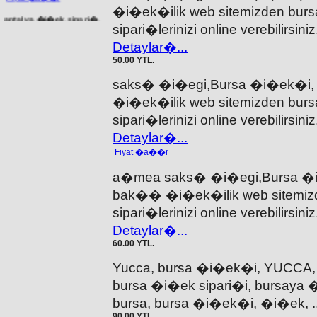
�i�ek�ilik web sitemizden bur
antalya,�i�ek,sipari�,
kod:0002
sipari�lerinizi online verebilirsi
Detaylar�...
Fiyat �a��r
50.00 YTL.
bursa,mudanya,�i�ek,sipari�,
saks� �i�egi,Bursa �i�ek�i,
kod:3834
�i�ek�ilik web sitemizden bur
sipari�lerinizi online verebilirsi
Detaylar�...
Fiyat �a��r
Fiyat �a��r
Bursa �i�ek�i,�i�ek,
�i�ek�iniz bak��
a�mea saks� �i�egi,Bursa �i
�i�ek�ilik. kod:3519
bak�� �i�ek�ilik web sitemizd
sipari�lerinizi online verebilirsi
Detaylar�...
Fiyat �a��r
60.00 YTL.
ankara,�i�ek,sipari�,
Yucca, bursa �i�ek�i, YUCCA,
kod:0076
bursa �i�ek sipari�i, bursaya 
bursa, bursa �i�ek�i, �i�ek, 
Fiyat �a��r
90.00 YTL.