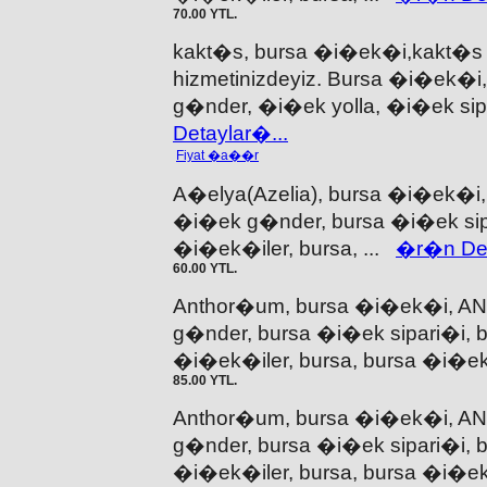
70.00 YTL.
kakt�s, bursa �i�ek�i,kakt�s �
hizmetinizdeyiz. Bursa �i�ek�
g�nder, �i�ek yolla, �i�ek si
Detaylar�...
Fiyat �a��r
A�elya(Azelia), bursa �i�ek�i
�i�ek g�nder, bursa �i�ek sipa
�i�ek�iler, bursa, ...
�r�n Det
60.00 YTL.
Anthor�um, bursa �i�ek�i, 
g�nder, bursa �i�ek sipari�i, 
�i�ek�iler, bursa, bursa �i�ek
85.00 YTL.
Anthor�um, bursa �i�ek�i, 
g�nder, bursa �i�ek sipari�i, 
�i�ek�iler, bursa, bursa �i�ek