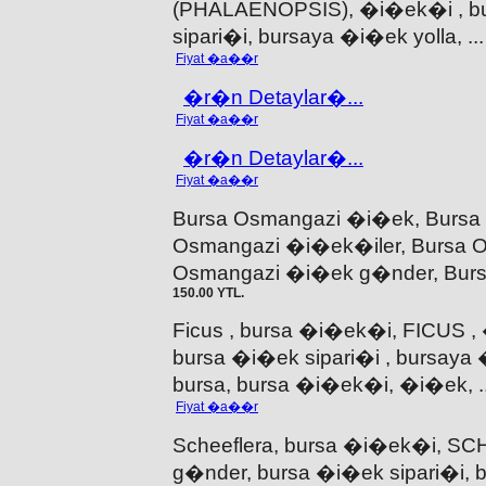
(PHALAENOPSIS), �i�ek�i , b
sipari�i, bursaya �i�ek yolla, .
Fiyat �a��r
�r�n Detaylar�...
Fiyat �a��r
�r�n Detaylar�...
Fiyat �a��r
Bursa Osmangazi �i�ek, Bursa
Osmangazi �i�ek�iler, Bursa O
Osmangazi �i�ek g�nder, Burs
150.00 YTL.
Ficus , bursa �i�ek�i, FICUS 
bursa �i�ek sipari�i , bursaya 
bursa, bursa �i�ek�i, �i�ek, 
Fiyat �a��r
Scheeflera, bursa �i�ek�i, S
g�nder, bursa �i�ek sipari�i, 