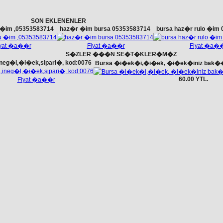
SON EKLENENLER
u �im ,05353583714
haz�r �im bursa 05353583714
bursa haz�r rulo �im
iyat �a��r
Fiyat �a��r
Fiyat �a�
S�ZLER ���N SE�T�KLER�M�Z
ineg�l,�i�ek,sipari�, kod:0076
Bursa �i�ek�i,�i�ek, �i�ek�iniz bak��
60.00 YTL.
Fiyat �a��r