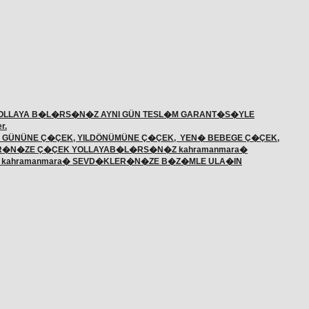
LLAYA B�L�RS�N�Z AYNI GÜN TESL�M GARANT�S�YLE
r.
 GÜNÜNE Ç�ÇEK, YILDÖNÜMÜNE Ç�ÇEK, YEN� BEBEGE Ç�ÇEK,
ER�N�ZE Ç�ÇEK YOLLAYAB�L�RS�N�Z kahramanmara�
r,çiçek kahramanmara� SEVD�KLER�N�ZE B�Z�MLE ULA�IN