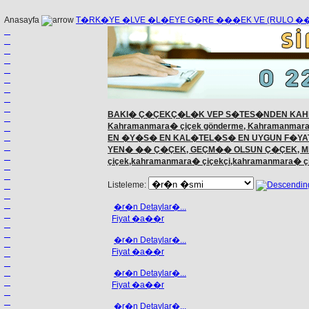
Anasayfa
T�RK�YE �LVE �L�EYE G�RE ���EK VE (RULO 
BAKI� Ç�ÇEKÇ�L�K VEP S�TES�NDEN KAH
Kahramanmara� çiçek gönderme, Kahramanmara�dak
EN �Y�S� EN KAL�TEL�S� EN UYGUN F�YA
YEN� �� Ç�ÇEK, GEÇM�� OLSUN Ç�ÇEK, M
çiçek,kahramanmara� çiçekçi,kahramanmara� 
Listeleme:
�r�n Detaylar�...
Fiyat �a��r
�r�n Detaylar�...
Fiyat �a��r
�r�n Detaylar�...
Fiyat �a��r
�r�n Detaylar�...