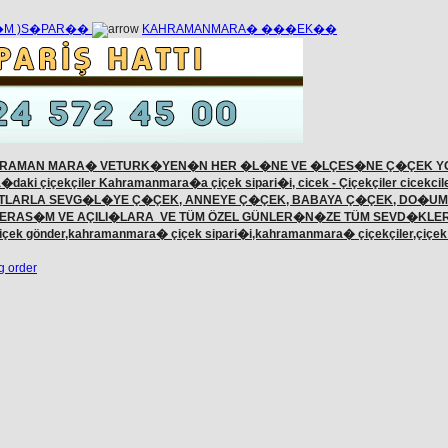
��M )S�PAR��
KAHRAMANMARA� ���EK��
RAMAN MARA� VETURK�YEN�N HER �L�NE VE �LÇES�NE Ç�ÇEK YO
i çiçekçiler Kahramanmara�a çiçek sipari�i, cicek - Çiçekçiler cicekcile
TLARLA SEVG�L�YE Ç�ÇEK, ANNEYE Ç�ÇEK, BABAYA Ç�ÇEK, DO�UM
ERAS�M VE AÇILI�LARA VE TÜM ÖZEL GÜNLER�N�ZE TÜM SEVD�KL
çiçek gönder,kahramanmara� çiçek sipari�i,kahramanmara� çiçekçile