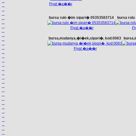
Fiyat �a��r
bursa rulo �im sipari� 05353583714
bursa rol
Fiyat �a��r
F
bursa,mudanya,�i�ek,sipari�, kod:0063
bursa,
Fiyat �a��r