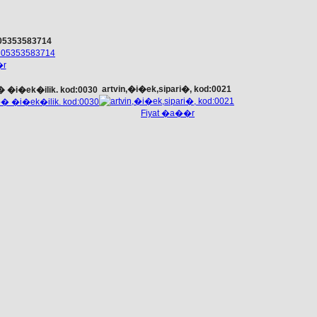
 05353583714
�r
artvin,�i�ek,sipari�, kod:0021
 �i�ek�ilik. kod:0030
Fiyat �a��r