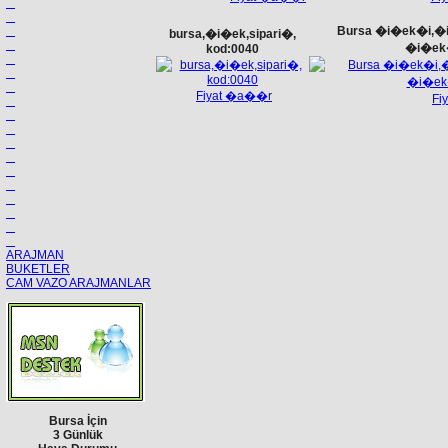
Bursa �i�ek�i,�
bursa,�i�ek,sipari�,
�i�ek�
kod:0040
Fiyat �a��r
Fi
ARAJMAN
BUKETLER
CAM VAZO ARAJMANLAR
Bursa İçin
3 Günlük