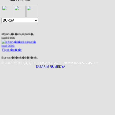
Hava Durumu
afyon,�i�ek,sipari�,
kod:0006
Fiyat �a��r
Bursa �i�ek�i,�i�ek,
�i�ek�iniz bak��
© 2007 ..:: BAKIŞ ÇİÇEK BURSA / O.GAZİ - Telefaks 0224 572 45 00::..
�i�ek�ilik.kod:0005
TASARIM RUMEDYA
70.00 YTL.
bursa,y�ld�r�m,�i�ek,sipari�,
kod:3834
Fiyat �a��r