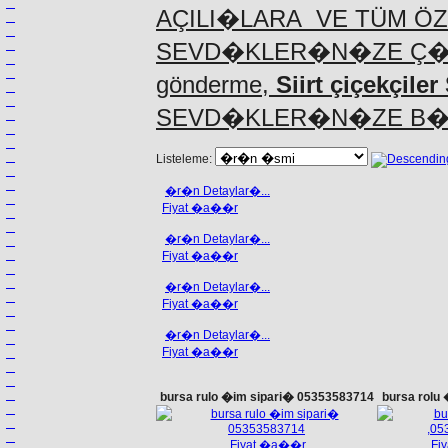
AÇILI�LARA VE TÜM Ö
SEVD�KLER�N�ZE Ç
gönderme,
Siirt çiçekçiler 
SEVD�KLER�N�ZE B�Z
Listeleme:
�r�n Detaylar�...
Fiyat �a��r
�r�n Detaylar�...
Fiyat �a��r
�r�n Detaylar�...
Fiyat �a��r
�r�n Detaylar�...
Fiyat �a��r
bursa rulo �im sipari� 05353583714
bursa rolu
Fiyat �a��r
Fi