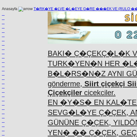
Anasayfa
T�RK�YE �LVE �L�EYE G�RE ���EK VE (RULO 
BAKI� Ç�ÇEKÇ�L�K 
TURK�YEN�N HER �L�
B�L�RS�N�Z AYNI G
gönderme,
Siirt çiçekçi Si
Çiçekçiler
cicekciler.
EN �Y�S� EN KAL�TE
SEVG�L�YE Ç�ÇEK, A
GÜNÜNE Ç�ÇEK, YILD
YEN� �� Ç�ÇEK, GEÇ