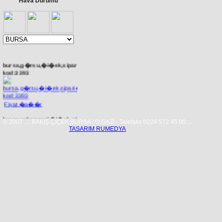
Hava Durumu
bursa,g�rsu,�i�ek,sipari�,
kod:3393
Fiyat �a��r
bursa,orhangazi,�i�ek,sipari�,
© 2007 ..:: BAKIŞ ÇİÇEK BURSA / O.GAZİ - Telefaks 0224 572 45 00::..
kod:0004
TASARIM RUMEDYA
Fiyat �a��r
artvin,�i�ek,sipari�,
kod:0078
Fiyat �a��r
Bursa �i�ek�i,�i�ek,