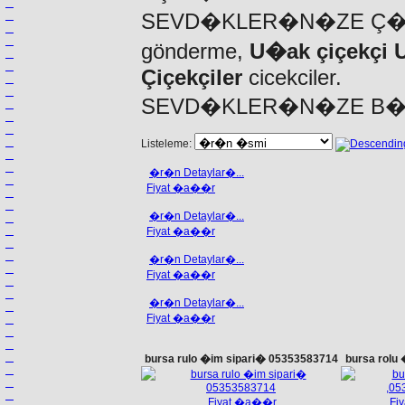
SEVD�KLER�N�ZE Ç
gönderme,
U�ak çiçekçi 
Çiçekçiler
cicekciler.
SEVD�KLER�N�ZE B�Z
Listeleme:
�r�n Detaylar�...
Fiyat �a��r
�r�n Detaylar�...
Fiyat �a��r
�r�n Detaylar�...
Fiyat �a��r
�r�n Detaylar�...
Fiyat �a��r
bursa rulo �im sipari� 05353583714
bursa rolu
Fiyat �a��r
Fi