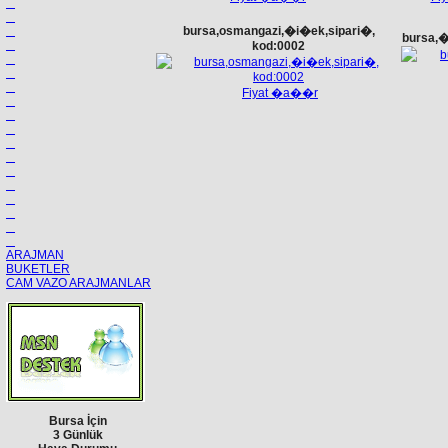
bursa,osmangazi,�i�ek,sipari�,
bursa,�
kod:0002
Fiyat �a��r
ARAJMAN
BUKETLER
CAM VAZO ARAJMANLAR
Bursa İçin
3 Günlük