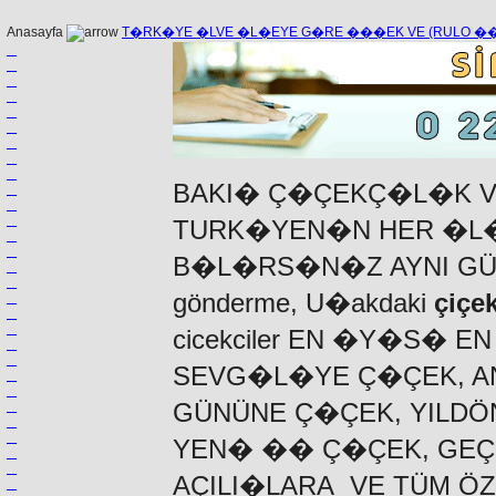
Anasayfa
T�RK�YE �LVE �L�EYE G�RE ���EK VE (RULO 
BAKI� Ç�ÇEKÇ�L�K V
TURK�YEN�N HER �L�
B�L�RS�N�Z AYNI G
gönderme, U�akdaki
çiçek
cicekciler
EN �Y�S� EN
SEVG�L�YE Ç�ÇEK, A
GÜNÜNE Ç�ÇEK, YILD
YEN� �� Ç�ÇEK, GEÇ
AÇILI�LARA VE TÜM Ö