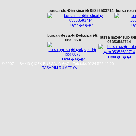
bursa rulo �im sipari� 05353583714
bursa rolu
Fiyat �a��r
Bursa �i�ek�i,�i�ek,
Fiyat �a��r
Fi
�i�ek�iniz bak��
�i�ek�ilik. kod:3876
bursa,g�rsu,�i�ek,sipari�,
bursa haz�r rulo �
kod:0078
05353583714
Fiyat �a��r
Fiyat �a��r
Fiyat �a��r
© 2007 ..:: BAKIŞ ÇİÇEK BURSA / O.GAZİ - Telefaks 0224 572 45 00::..
TASARIM RUMEDYA