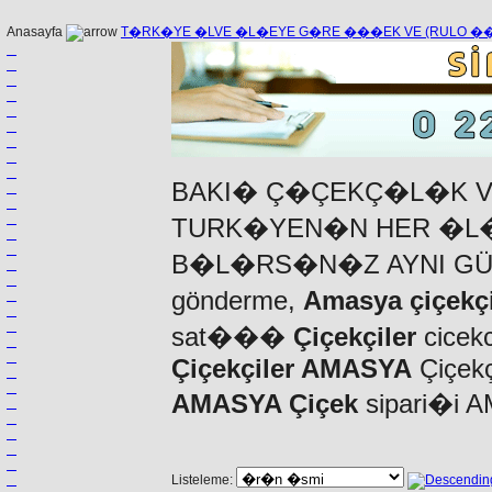
Anasayfa
T�RK�YE �LVE �L�EYE G�RE ���EK VE (RULO 
BAKI� Ç�ÇEKÇ�L�K V
TURK�YEN�N HER �L�
B�L�RS�N�Z AYNI G
gönderme,
Amasya çiçekç
sat���
Çiçekçiler
cicekc
Çiçekçiler AMASYA
Çiçekç
AMASYA Çiçek
sipari�i 
Listeleme: