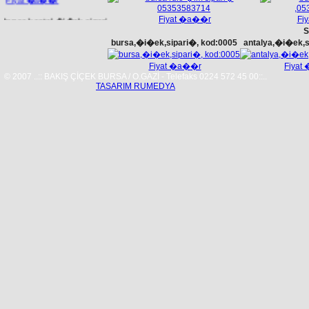
bursa,kestel,�i�ek,sipari�,
Fiyat �a��r
Fi
kod:2714
bursa,�i�ek,sipari�, kod:0005
antalya,�i�ek,s
Fiyat �a��r
Fiyat
Fiyat �a��r
© 2007 ..:: BAKIŞ ÇİÇEK BURSA / O.GAZİ - Telefaks 0224 572 45 00::..
TASARIM RUMEDYA
afyon,�i�ek,sipari�,
kod:0076
Fiyat �a��r
bursa,osmangazi,�i�ek,sipari�,
kod:4009
Fiyat �a��r
yalova,�i�ek,sipari�,
kod:0076
Fiyat �a��r