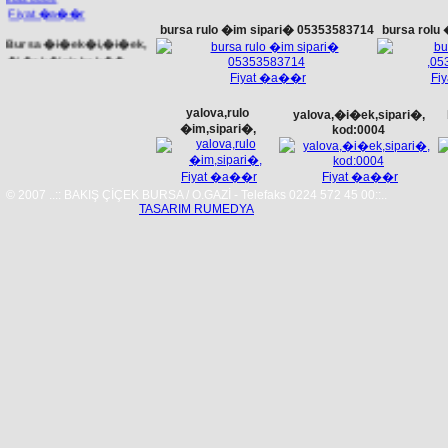
Fiyat �a��r
bursa rulo �im sipari� 05353583714
bursa rolu
Bursa �i�ek�i,�i�ek,
�i�ek�iniz bak��
�i�ek�ilik. kod:0032
Fiyat �a��r
Fi
yalova,rulo
yalova,�i�ek,sipari�,
�im,sipari�,
kod:0004
85.00 YTL.
Fiyat �a��r
Fiyat �a��r
ankara,�i�ek,sipari�,
© 2007 ..:: BAKIŞ ÇİÇEK BURSA / O.GAZİ - Telefaks 0224 572 45 00::..
kod:0002
TASARIM RUMEDYA
Fiyat �a��r
Bursa �i�ek�i-
bursadaki �i�ek�iniz
bak�� �i�ek�ilik.
kod:2840
Fiyat �a��r
Bursa �i�ek�i,�i�ek,