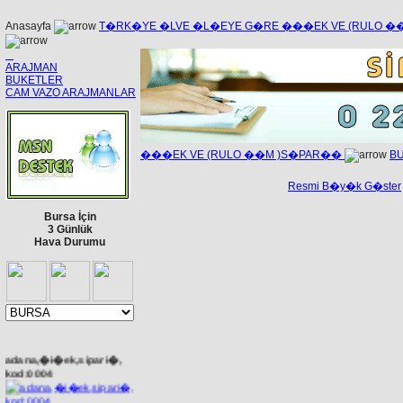
Anasayfa
T�RK�YE �LVE �L�EYE G�RE ���EK VE (RULO 
ARAJMAN
BUKETLER
CAM VAZO ARAJMANLAR
���EK VE (RULO ��M )S�PAR��
B
Resmi B�y�k G�ster
Bursa İçin
3 Günlük
Hava Durumu
adana,�i�ek,sipari�,
kod:0004